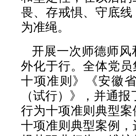
畏、存戒惧、守底线
为准绳。
开展一次师德师风
外化于行。全体党员
十项准则》《安徽
（试行）》，并通报
行为十项准则典型案
十项准则典型案例，