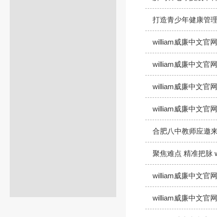
打造青少年健康管理
william威廉中
william威廉
william威廉中
william威廉中
合肥八中教师应邀
聚焦难点 精准把脉 
william威廉
william威廉中