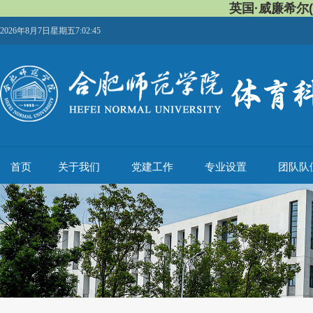
英国·威廉希尔(W
2026年8月7日星期五7:02:46
首页
关于我们
党建工作
专业设置
团队队