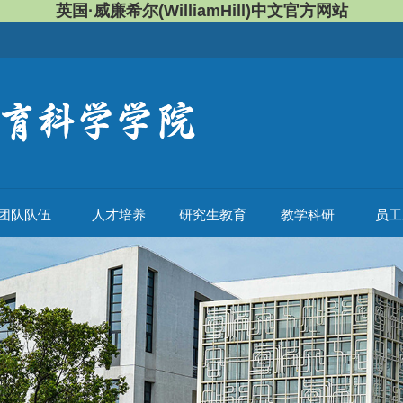
英国·威廉希尔(WilliamHill)中文官方网站
团队队伍
人才培养
研究生教育
教学科研
员工