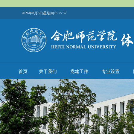
2026年8月6日星期四16:55:32
首页
关于我们
党建工作
专业设置