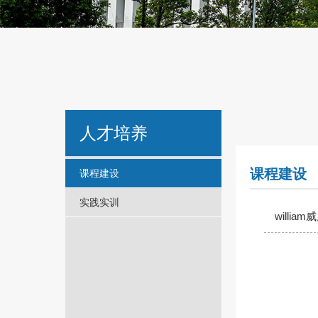
人才培养
课程建设
课程建设
实践实训
will