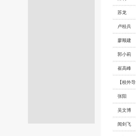
苏龙
卢桂兵
廖顺建
郭小莉
崔高峰
【校外导
张阳
吴文博
闻剑飞