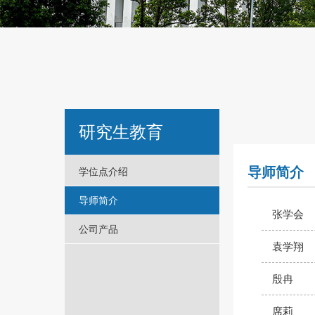
研究生教育
导师简介
学位点介绍
导师简介
张学会
公司产品
袁学翔
殷冉
席莉