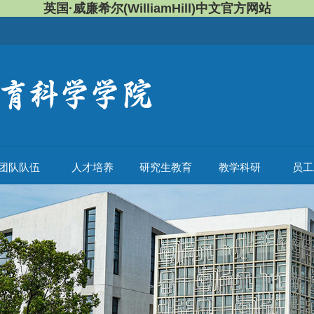
英国·威廉希尔(WilliamHill)中文官方网站
团队队伍
人才培养
研究生教育
教学科研
员工