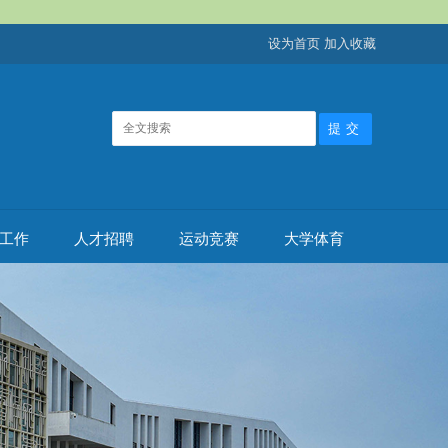
设为首页
加入收藏
工作
人才招聘
运动竞赛
大学体育