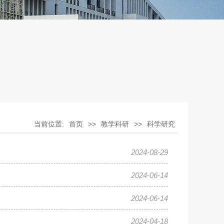
当前位置:
首页
>>
教学科研
>>
科学研究
2024-08-29
2024-06-14
2024-06-14
2024-04-18