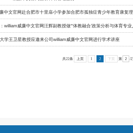
iam威廉中文官网赴合肥市十里庙小学参加合肥市孤独症青少年教育康复
：william威廉中文官网汪辉副教授做“‘体教融合’政策分析与体育专业人
大学王卫星教授应邀来公司william威廉中文官网进行学术讲座
共22条
上页
1
2
下页
第
/