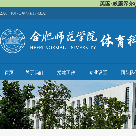
英国·威廉希尔(W
2026年8月7日星期五17:43:02
首页
关于我们
党建工作
专业设置
团队队