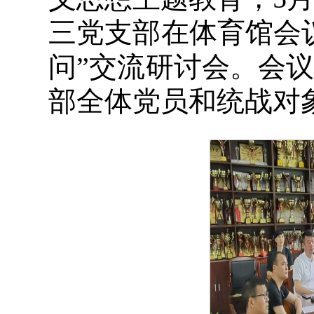
三党支部在体育馆会
问”交流研讨会。会
部全体党员和统战对