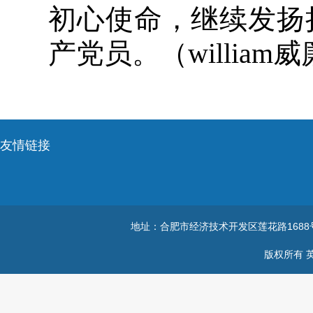
初心使命，继续发扬
产党员。（willia
友情链接
地址：合肥市经济技术开发区莲花路168
版权所有 英国