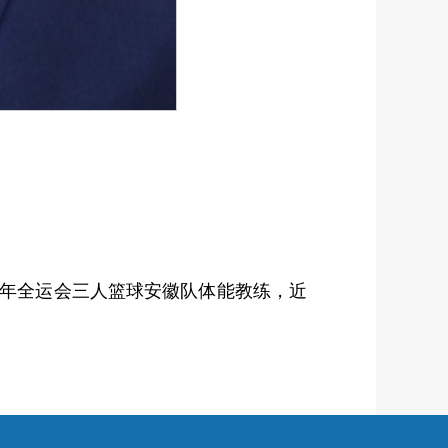
21年全运会三人篮球安徽队体能教练，近