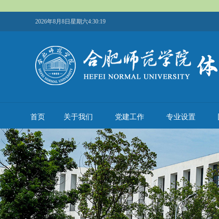
2026年8月8日星期六4:30:19
首页
关于我们
党建工作
专业设置